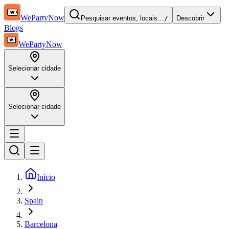
WePartyNow
Pesquisar eventos, locais…
/
Descobrir
Blogs
WePartyNow
Selecionar cidade
Selecionar cidade
Início
Spain
Barcelona