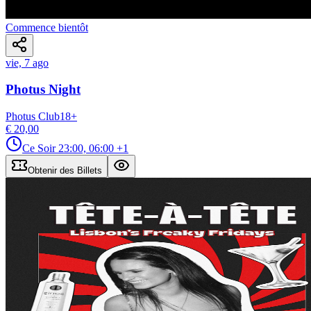
Commence bientôt
vie, 7 ago
Photus Night
Photus Club
18
+
€ 20,00
Ce Soir
23:00, 06:00
+1
Obtenir des Billets