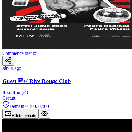
Commence bientôt
sáb, 8 ago
Guest 🆓✅ Rive Rouge Club
Rive Rouge
18
+
Gratuit
Demain
01:00, 07:00
Billets gratuits