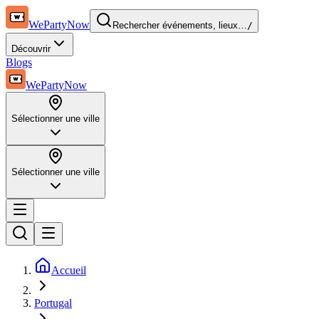
WePartyNow
Rechercher événements, lieux…
/
Découvrir
Blogs
WePartyNow
Sélectionner une ville
Sélectionner une ville
Accueil
Portugal