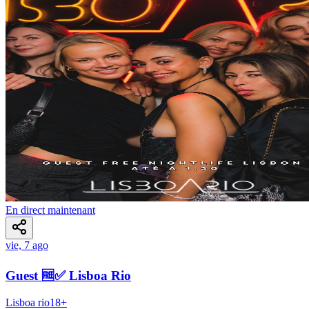
En direct maintenant
vie, 7 ago
Guest 🆓✅ Lisboa Rio
Lisboa rio
18
+