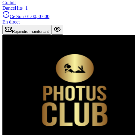
Gratuit
Dance
Hits
+
1
Ce Soir
01:00, 07:00
En direct
Rejoindre maintenant