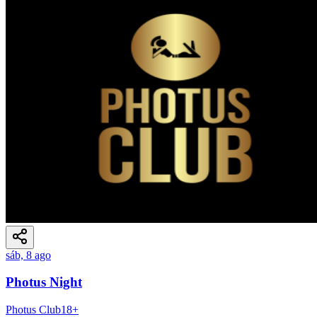
sáb, 8 ago
Photus Night
Photus Club
18
+