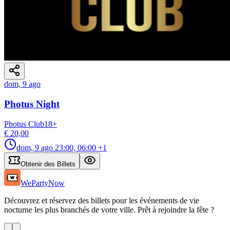
dom, 9 ago
Photus Night
Photus Club
18
+
€ 20,00
dom, 9 ago
23:00, 06:00
+1
Obtenir des Billets
WePartyNow
Découvrez et réservez des billets pour les événements de vie
nocturne les plus branchés de votre ville. Prêt à rejoindre la fête ?