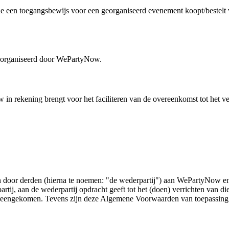
 die een toegangsbewijs voor een georganiseerd evenement koopt/beste
eorganiseerd door WePartyNow.
n rekening brengt voor het faciliteren van de overeenkomst tot het ver
 door derden (hierna te noemen: "de wederpartij") aan WePartyNow en
j, aan de wederpartij opdracht geeft tot het (doen) verrichten van dien
is overeengekomen. Tevens zijn deze Algemene Voorwaarden van toepassi