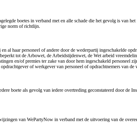
egde boetes in verband met en alle schade die het gevolg is van het ni
ge norm of richtlijn.
 en al haar personeel of andere door de wederpartij ingeschakelde opdra
 beperkt tot de Arbowet, de Arbeidstijdenwet, de Wet arbeid vreemdeli
elastingen en/of premies ter zake van door hem ingeschakeld personeel z
pdrachtgever of werkgever van personeel of opdrachtnemers van de w
edere boete als gevolg van iedere overtreding geconstateerd door de I
nwijzingen van WePartyNow in verband met de uitvoering van de overe