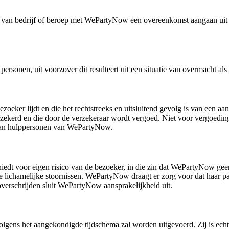
e van bedrijf of beroep met WePartyNow een overeenkomst aangaan uit v
personen, uit voorzover dit resulteert uit een situatie van overmacht 
ezoeker lijdt en die het rechtstreeks en uitsluitend gevolg is van ee
ekerd en die door de verzekeraar wordt vergoed. Niet voor vergoeding
 van hulppersonen van WePartyNow.
iedt voor eigen risico van de bezoeker, in die zin dat WePartyNow gee
re lichamelijke stoornissen. WePartyNow draagt er zorg voor dat haar 
overschrijden sluit WePartyNow aansprakelijkheid uit.
gens het aangekondigde tijdschema zal worden uitgevoerd. Zij is echter