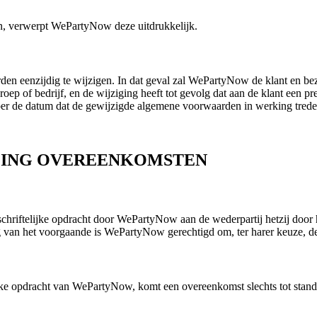
n, verwerpt WePartyNow deze uitdrukkelijk.
 eenzijdig te wijzigen. In dat geval zal WePartyNow de klant en bezoe
eroep of bedrijf, en de wijziging heeft tot gevolg dat aan de klant een pr
 per de datum dat de gewijzigde algemene voorwaarden in werking trede
OMING OVEREENKOMSTEN
schriftelijke opdracht door WePartyNow aan de wederpartij hetzij door 
g van het voorgaande is WePartyNow gerechtigd om, ter harer keuze, de
ijke opdracht van WePartyNow, komt een overeenkomst slechts tot stand