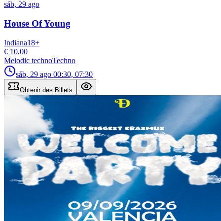
sáb, 29 ago
House Of Young
Indiana
18
+
€ 10,00
Melodic techno
Techno
sáb, 29 ago
00:30, 07:30
Obtenir des Billets