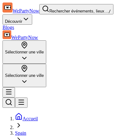
WePartyNow
Rechercher événements, lieux…
/
Découvrir
Blogs
WePartyNow
Sélectionner une ville
Sélectionner une ville
Accueil
Spain