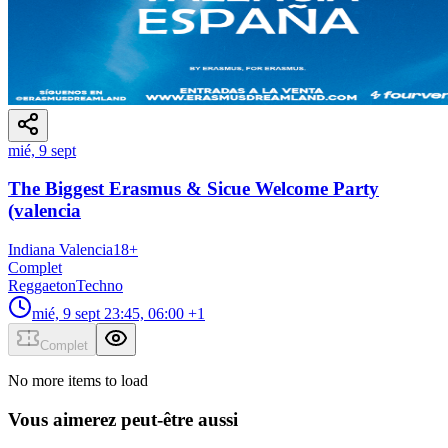
mié, 9 sept
The Biggest Erasmus & Sicue Welcome Party
(valencia
Indiana Valencia
18
+
Complet
Reggaeton
Techno
mié, 9 sept
23:45, 06:00
+1
Complet
No more items to load
Vous aimerez peut-être aussi