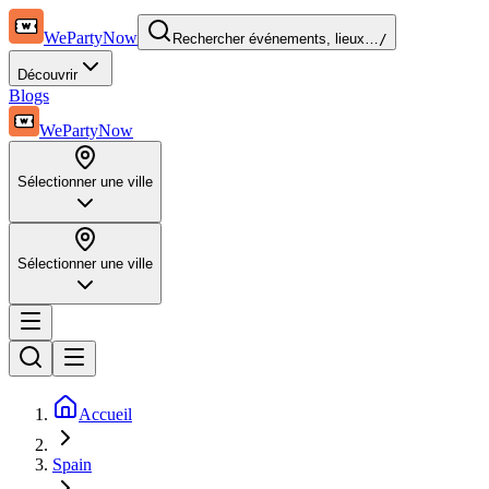
WePartyNow
Rechercher événements, lieux…
/
Découvrir
Blogs
WePartyNow
Sélectionner une ville
Sélectionner une ville
Accueil
Spain