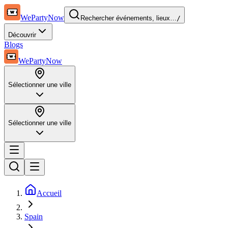
WePartyNow
Rechercher événements, lieux…
/
Découvrir
Blogs
WePartyNow
Sélectionner une ville
Sélectionner une ville
Accueil
Spain