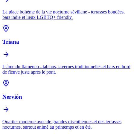
La place bohème de la vie nocturne sévillane - terrasses bondées,
bars indie et lieux LGBTQ+ friendly.
Triana
L’âme du flamenco - tablaos, tavernes traditionnelles et bars en bord
de fleuve juste après le pont.
Nervión
Quartier moderne avec de grandes discothèques et des terrasses
nocturnes, surtout animé au printemps et en été.