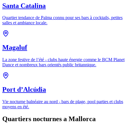
Santa Catalina
Quartier tendance de Palma connu pour ses bars à cocktails, petites
salles et ambiance locale.
Magaluf
La zone festive de l’été - clubs haute énergie comme le BCM Planet
Dance et nombreux bars orientés public britannique.
Port d’Alcúdia
Vie nocturne balnéaire au nord - bars de plage, pool parties et clubs
moyens en été.
Quartiers nocturnes a Mallorca