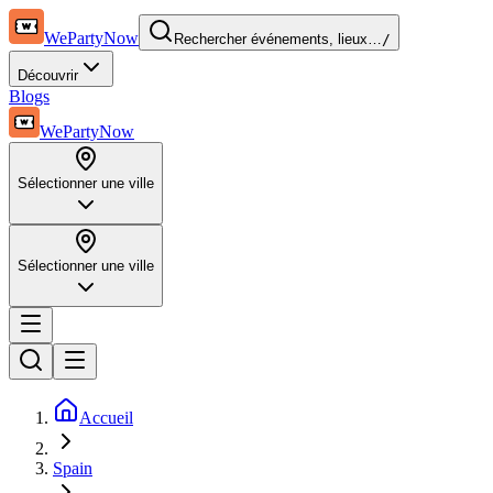
WePartyNow
Rechercher événements, lieux…
/
Découvrir
Blogs
WePartyNow
Sélectionner une ville
Sélectionner une ville
Accueil
Spain