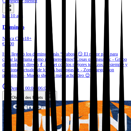
Commence bientôt
lun, 10 ago
Domingo
Nazca Club
18
+
€ 1,00
Han llegado los domingos más “vrabos” 😏 El mejor plan para
cerrar la semana como nos merecemos! Cosas que pasarán: - Grupo
de rumba en directo 💃 - Dj set con los mejores temazos de siempre y
canciones actuales de lo más bailongas 🕺 - Zona juegos con
premios 🎁 - Mucho show y más cachondeo 😉
Demain
00:00, 06:00
Obtenir des Billets