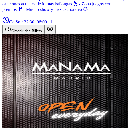
canciones actuales de lo más bailongas 🕺 - Zona juegos con
premios 🎁 - Mucho show y más cachondeo 😉
Ce Soir
22:30, 06:00
+1
Obtenir des Billets