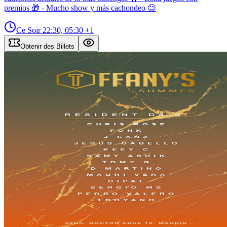
premios 🎁 - Mucho show y más cachondeo 😉
Ce Soir
22:30, 05:30
+1
Obtenir des Billets