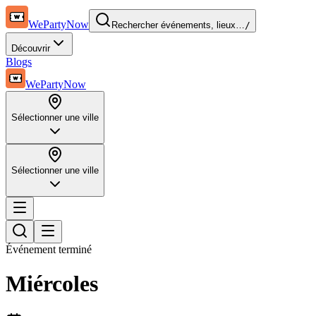
WePartyNow
Rechercher événements, lieux…
/
Découvrir
Blogs
WePartyNow
Sélectionner une ville
Sélectionner une ville
Événement terminé
Miércoles