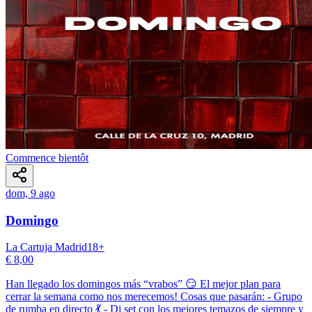
Commence bientôt
dom, 9 ago
Domingo
La Cartuja Madrid
18
+
€ 8,00
Han llegado los domingos más “vrabos” 😏 El mejor plan para
cerrar la semana como nos merecemos! Cosas que pasarán: - Grupo
de rumba en directo 💃 - Dj set con los mejores temazos de siempre y