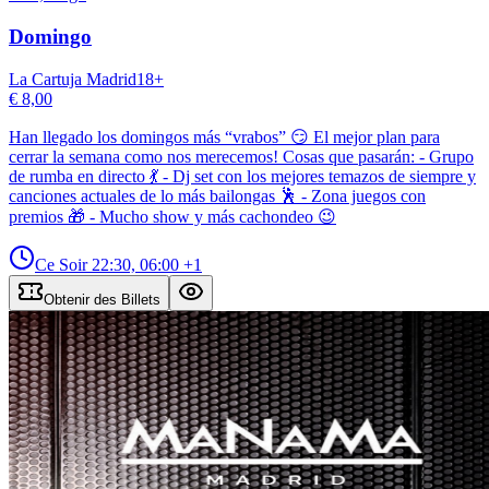
Domingo
La Cartuja Madrid
18
+
€ 8,00
Han llegado los domingos más “vrabos” 😏 El mejor plan para
cerrar la semana como nos merecemos! Cosas que pasarán: - Grupo
de rumba en directo 💃 - Dj set con los mejores temazos de siempre y
canciones actuales de lo más bailongas 🕺 - Zona juegos con
premios 🎁 - Mucho show y más cachondeo 😉
Ce Soir
22:30, 06:00
+1
Obtenir des Billets