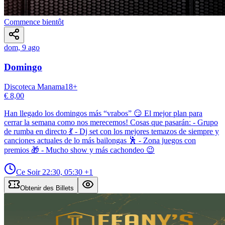
Commence bientôt
dom, 9 ago
Domingo
Discoteca Manama
18
+
€ 8,00
Han llegado los domingos más “vrabos” 😏 El mejor plan para
cerrar la semana como nos merecemos! Cosas que pasarán: - Grupo
de rumba en directo 💃 - Dj set con los mejores temazos de siempre y
canciones actuales de lo más bailongas 🕺 - Zona juegos con
premios 🎁 - Mucho show y más cachondeo 😉
Ce Soir
22:30, 05:30
+1
Obtenir des Billets