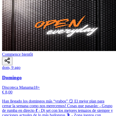
Commence bientôt
dom, 9 ago
Domingo
Discoteca Manama
18
+
€ 8,00
Han llegado los domingos más “vrabos” 😏 El mejor plan para
cerrar la semana como nos merecemos! Cosas que pasarán: - Grupo
de rumba en directo 💃 - Dj set con los mejores temazos de siempre y
canciones actuales de lo más bailongas 🕺 - Zona juegos con