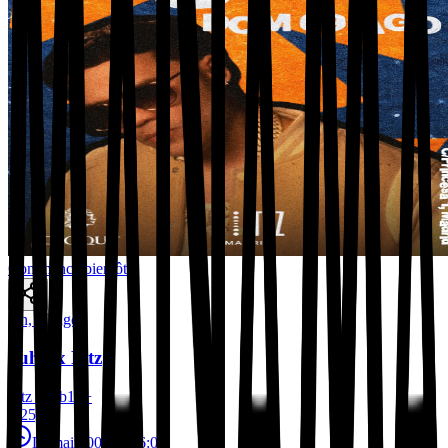
Commence bientôt
lun, 10 ago
Juhn x Fitz
Fitz Club
18
+
€ 25,00
Demain
00:00, 06:00