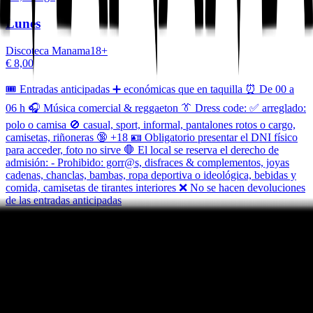
Lunes
Discoteca Manama
18
+
€ 8,00
🎟️ Entradas anticipadas ➕ económicas que en taquilla ⏰ De 00 a
06 h 🎧 Música comercial & reggaeton 👔 Dress code: ✅ arreglado:
polo o camisa 🚫 casual, sport, informal, pantalones rotos o cargo,
camisetas, riñoneras 🔞 +18 🪪 Obligatorio presentar el DNI físico
para acceder, foto no sirve 🛑 El local se reserva el derecho de
admisión: - Prohibido: gorr@s, disfraces & complementos, joyas
cadenas, chanclas, bambas, ropa deportiva o ideológica, bebidas y
comida, camisetas de tirantes interiores ❌ No se hacen devoluciones
de las entradas anticipadas
Demain
22:30, 05:30
+1
Obtenir des Billets
Événements similaires