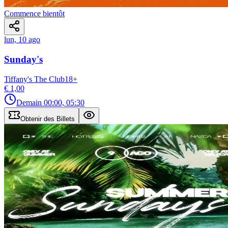
Commence bientôt
lun, 10 ago
Sunday's
Tiffany's The Club
18
+
€ 1,00
Demain
00:00, 05:30
Obtenir des Billets