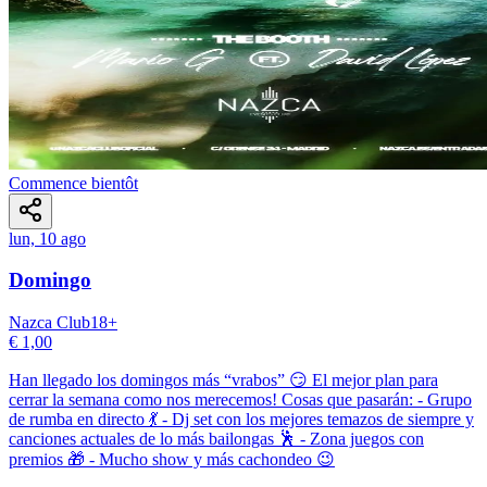
Commence bientôt
lun, 10 ago
Domingo
Nazca Club
18
+
€ 1,00
Han llegado los domingos más “vrabos” 😏 El mejor plan para
cerrar la semana como nos merecemos! Cosas que pasarán: - Grupo
de rumba en directo 💃 - Dj set con los mejores temazos de siempre y
canciones actuales de lo más bailongas 🕺 - Zona juegos con
premios 🎁 - Mucho show y más cachondeo 😉