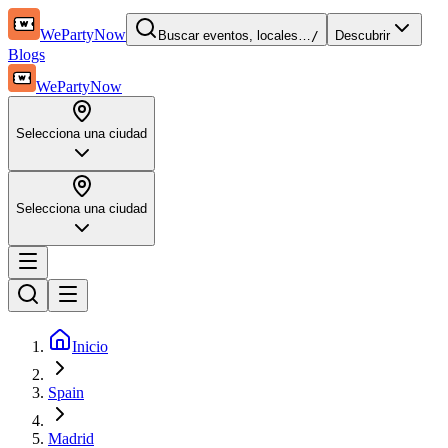
WePartyNow
Buscar eventos, locales…
/
Descubrir
Blogs
WePartyNow
Selecciona una ciudad
Selecciona una ciudad
Inicio
Spain
Madrid