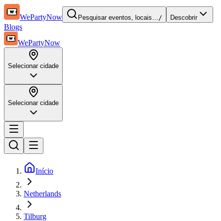
WePartyNow
Pesquisar eventos, locais…
/
Descobrir
Blogs
WePartyNow
Selecionar cidade
Selecionar cidade
Início
Netherlands
Tilburg