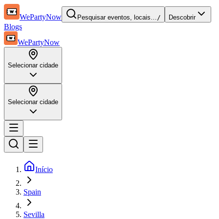
WePartyNow
Pesquisar eventos, locais…
/
Descobrir
Blogs
WePartyNow
Selecionar cidade
Selecionar cidade
Início
Spain
Sevilla