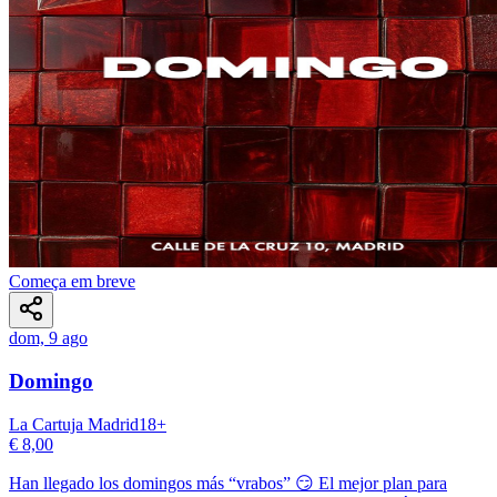
Começa em breve
dom, 9 ago
Domingo
La Cartuja Madrid
18
+
€ 8,00
Han llegado los domingos más “vrabos” 😏 El mejor plan para