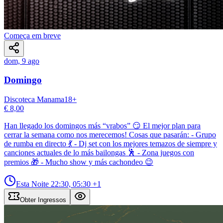
Começa em breve
dom, 9 ago
Domingo
Discoteca Manama
18
+
€ 8,00
Han llegado los domingos más “vrabos” 😏 El mejor plan para
cerrar la semana como nos merecemos! Cosas que pasarán: - Grupo
de rumba en directo 💃 - Dj set con los mejores temazos de siempre y
canciones actuales de lo más bailongas 🕺 - Zona juegos con
premios 🎁 - Mucho show y más cachondeo 😉
Esta Noite
22:30, 05:30
+1
Obter Ingressos