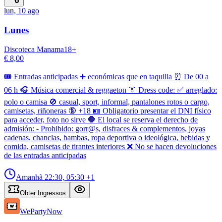
lun, 10 ago
Lunes
Discoteca Manama
18
+
€ 8,00
🎟️ Entradas anticipadas ➕ económicas que en taquilla ⏰ De 00 a
06 h 🎧 Música comercial & reggaeton 👔 Dress code: ✅ arreglado:
polo o camisa 🚫 casual, sport, informal, pantalones rotos o cargo,
camisetas, riñoneras 🔞 +18 🪪 Obligatorio presentar el DNI físico
para acceder, foto no sirve 🛑 El local se reserva el derecho de
admisión: - Prohibido: gorr@s, disfraces & complementos, joyas
cadenas, chanclas, bambas, ropa deportiva o ideológica, bebidas y
comida, camisetas de tirantes interiores ❌ No se hacen devoluciones
de las entradas anticipadas
Amanhã
22:30, 05:30
+1
Obter Ingressos
WePartyNow