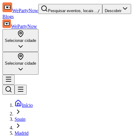
WePartyNow
Pesquisar eventos, locais…
/
Descobrir
Blogs
WePartyNow
Selecionar cidade
Selecionar cidade
Início
Spain
Madrid