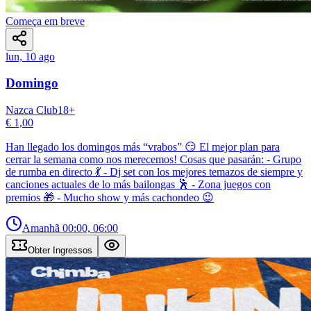
Começa em breve
lun, 10 ago
Domingo
Nazca Club
18
+
€ 1,00
Han llegado los domingos más “vrabos” 😏 El mejor plan para
cerrar la semana como nos merecemos! Cosas que pasarán: - Grupo
de rumba en directo 💃 - Dj set con los mejores temazos de siempre y
canciones actuales de lo más bailongas 🕺 - Zona juegos con
premios 🎁 - Mucho show y más cachondeo 😉
Amanhã
00:00, 06:00
Obter Ingressos