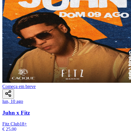
Começa em breve
lun, 10 ago
Juhn x Fitz
Fitz Club
18
+
€ 25,00