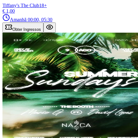
Tiffany's The Club
18
+
€ 1,00
Amanhã
00:00, 05:30
Obter Ingressos