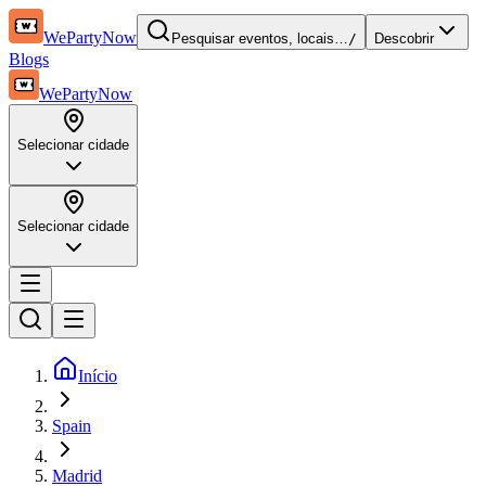
WePartyNow
Pesquisar eventos, locais…
/
Descobrir
Blogs
WePartyNow
Selecionar cidade
Selecionar cidade
Início
Spain
Madrid