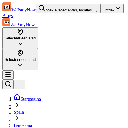
WePartyNow
Zoek evenementen, locaties…
/
Ontdek
Blogs
WePartyNow
Selecteer een stad
Selecteer een stad
Startpagina
Spain
Barcelona