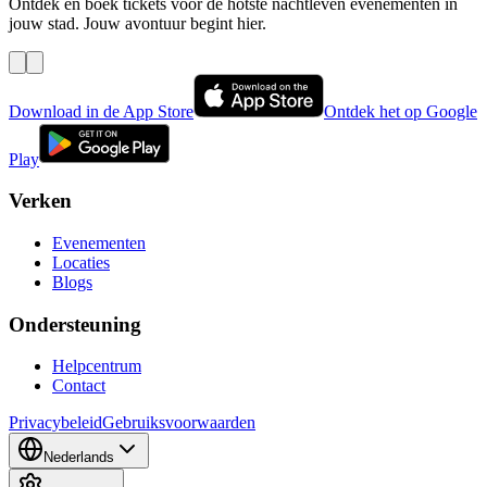
Ontdek en boek tickets voor de hotste nachtleven evenementen in
jouw stad. Jouw avontuur begint hier.
Download in de App Store
Ontdek het op Google
Play
Verken
Evenementen
Locaties
Blogs
Ondersteuning
Helpcentrum
Contact
Privacybeleid
Gebruiksvoorwaarden
Nederlands