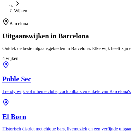
Wijken
Barcelona
Uitgaanswijken in Barcelona
Ontdek de beste uitgaansgebieden in Barcelona. Elke wijk heeft zijn e
4 wijken
Poble Sec
Trendy wijk vol intieme clubs, cocktailbars en enkele van Barcelona'
El Born
Historisch district met chique bars, livemuziek en een verfijnde uitga