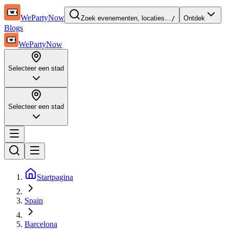
WePartyNow
Zoek evenementen, locaties…
/
Ontdek
Blogs
WePartyNow
Selecteer een stad
Selecteer een stad
Startpagina
Spain
Barcelona