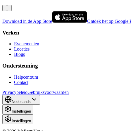
Download in de App Store
Ontdek het op Google 
Verken
Evenementen
Locaties
Blogs
Ondersteuning
Helpcentrum
Contact
Privacybeleid
Gebruiksvoorwaarden
Nederlands
Instellingen
Instellingen