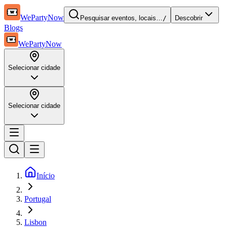
WePartyNow
Pesquisar eventos, locais…
/
Descobrir
Blogs
WePartyNow
Selecionar cidade
Selecionar cidade
Início
Portugal
Lisbon