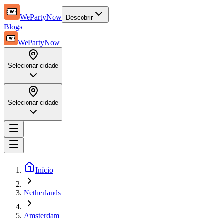
WePartyNow
Descobrir
Blogs
WePartyNow
Selecionar cidade
Selecionar cidade
Início
Netherlands
Amsterdam