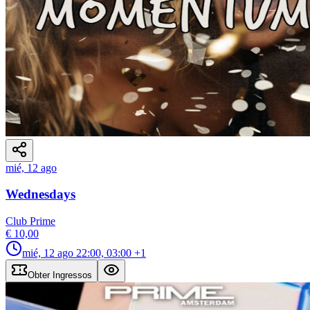
mié, 12 ago
Wednesdays
Club Prime
€ 10,00
mié, 12 ago
22:00, 03:00
+1
Obter Ingressos