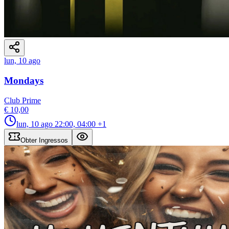
lun, 10 ago
Mondays
Club Prime
€ 10,00
lun, 10 ago
22:00, 04:00
+1
Obter Ingressos