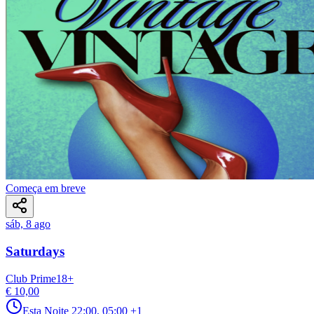
Começa em breve
sáb, 8 ago
Saturdays
Club Prime
18
+
€ 10,00
Esta Noite
22:00, 05:00
+1