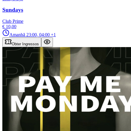
Sundays
Club Prime
€ 10,00
Amanhã
23:00, 04:00
+1
Obter Ingressos