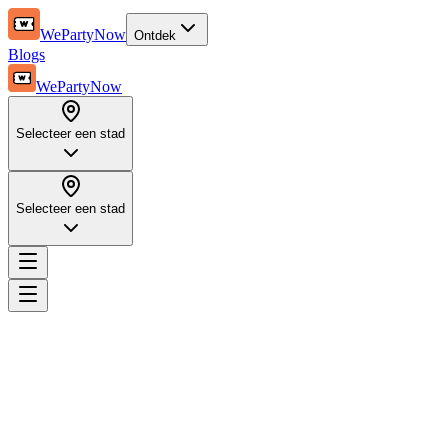
WePartyNow
Ontdek
Blogs
WePartyNow
Selecteer een stad
Selecteer een stad