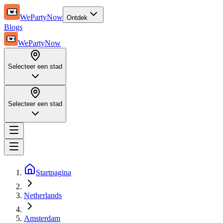
WePartyNow
Ontdek
Blogs
WePartyNow
Selecteer een stad
Selecteer een stad
Startpagina
Netherlands
Amsterdam