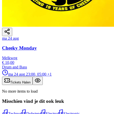
ma 24 aug
Cheeky Monday
Melkweg
€ 10,00
Drum and Bass
ma 24 aug
23:00, 05:00
+1
Tickets Halen
No more items to load
Misschien vind je dit ook leuk
Techno
Dubstep
Electro
Electronic