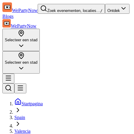
WePartyNow
Zoek evenementen, locaties…
/
Ontdek
Blogs
WePartyNow
Selecteer een stad
Selecteer een stad
Startpagina
Spain
Valencia