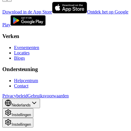
Download in de App Store
Ontdek het op Google
Play
Verken
Evenementen
Locaties
Blogs
Ondersteuning
Helpcentrum
Contact
Privacybeleid
Gebruiksvoorwaarden
Nederlands
Instellingen
Instellingen