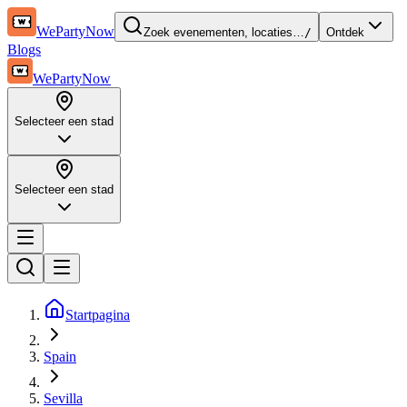
WePartyNow
Zoek evenementen, locaties…
/
Ontdek
Blogs
WePartyNow
Selecteer een stad
Selecteer een stad
Startpagina
Spain
Sevilla