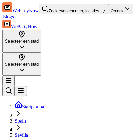
WePartyNow
Zoek evenementen, locaties…
/
Ontdek
Blogs
WePartyNow
Selecteer een stad
Selecteer een stad
Startpagina
Spain
Sevilla