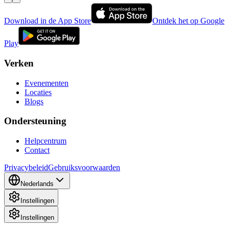
Download in de App Store
Ontdek het op Google
Play
Verken
Evenementen
Locaties
Blogs
Ondersteuning
Helpcentrum
Contact
Privacybeleid
Gebruiksvoorwaarden
Nederlands
Instellingen
Instellingen