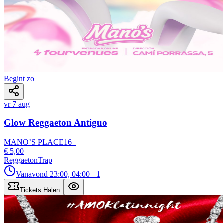
Begint zo
vr 7 aug
Glow Reggaeton Antiguo
MANO’S PLACE
16
+
€ 5,00
Reggaeton
Trap
Vanavond
23:00, 04:00
+1
Tickets Halen