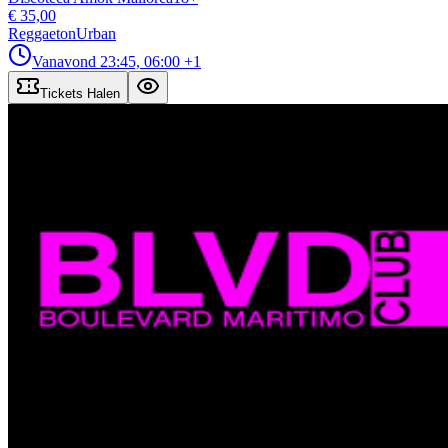
€ 35,00
Reggaeton
Urban
Vanavond
23:45, 06:00
+1
Tickets Halen