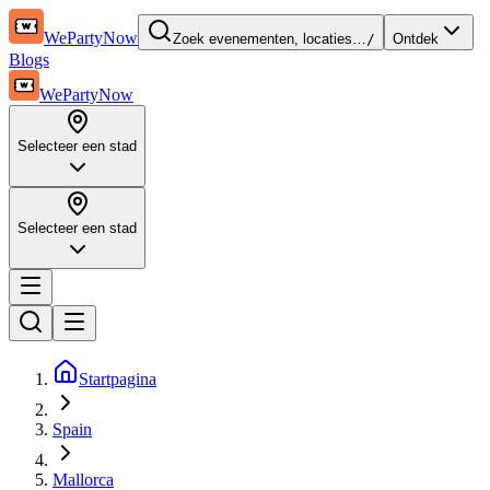
WePartyNow
Zoek evenementen, locaties…
/
Ontdek
Blogs
WePartyNow
Selecteer een stad
Selecteer een stad
Startpagina
Spain
Mallorca