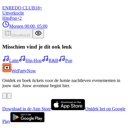
ENREDO CLUB
18
+
Uitverkocht
Hits
Pop
+
2
Morgen
00:00, 05:00
Uitverkocht
Misschien vind je dit ook leuk
Latin
Hip-Hop
R&B
Pop
WePartyNow
Ontdek en boek tickets voor de hotste nachtleven evenementen in
jouw stad. Jouw avontuur begint hier.
Download in de App Store
Ontdek het op Google
Play