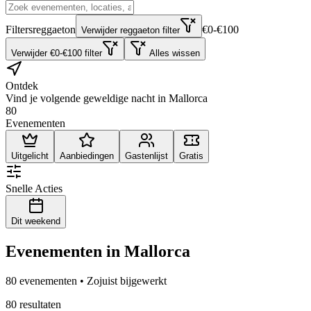
Filters
reggaeton
€0-€100
Verwijder reggaeton filter
Verwijder €0-€100 filter
Alles wissen
Ontdek
Vind je volgende geweldige nacht in Mallorca
80
Evenementen
Uitgelicht
Aanbiedingen
Gastenlijst
Gratis
Snelle Acties
Dit weekend
Evenementen in Mallorca
80 evenementen • Zojuist bijgewerkt
80 resultaten