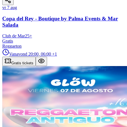
vr 7 aug
Copa del Rey - Boutique by Palma Events & Mar
Salada
Club de Mar
25
+
Gratis
Reggaeton
Vanavond
20:00, 06:00
+1
Gratis tickets