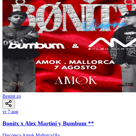
Begint zo
vr 7 aug
Bonitx x Alex Martini y Bumbum **
Discoteca Amok Mallorca
18
+