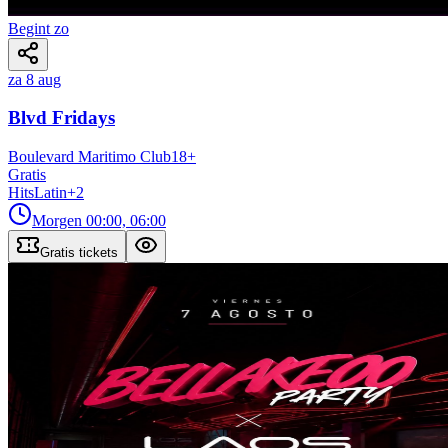
Begint zo
za 8 aug
Blvd Fridays
Boulevard Maritimo Club
18
+
Gratis
Hits
Latin
+
2
Morgen
00:00, 06:00
Gratis tickets