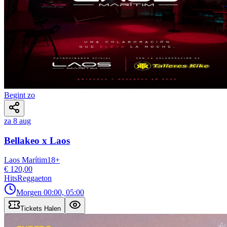
Begint zo
za 8 aug
Bellakeo x Laos
Laos Marítim
18
+
€ 120,00
Hits
Reggaeton
Morgen
00:00, 05:00
Tickets Halen