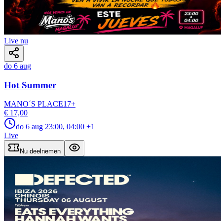
Live nu
do 6 aug
Hot Summer
MANO´S PLACE
17
+
€ 17,00
do 6 aug
23:00, 04:00
+1
Live
Nu deelnemen