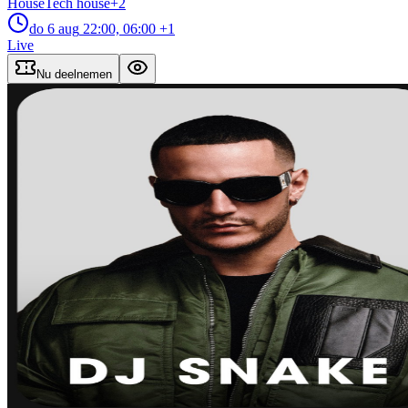
House
Tech house
+
2
do 6 aug
22:00, 06:00
+1
Live
Nu deelnemen