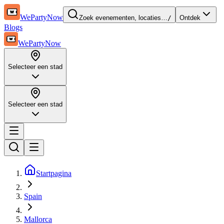
WePartyNow
Zoek evenementen, locaties…
/
Ontdek
Blogs
WePartyNow
Selecteer een stad
Selecteer een stad
Startpagina
Spain
Mallorca