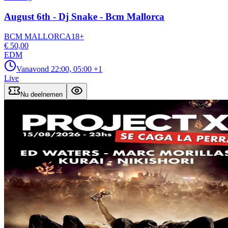
August 6th - Dj Snake - Bcm Mallorca
BCM MALLORCA
18
+
€ 50,00
EDM
Vanavond
22:00, 05:00
+1
Live
Nu deelnemen