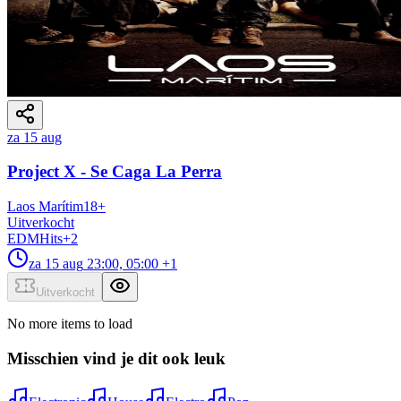
za 15 aug
Project X - Se Caga La Perra
Laos Marítim
18
+
Uitverkocht
EDM
Hits
+
2
za 15 aug
23:00, 05:00
+1
Uitverkocht
No more items to load
Misschien vind je dit ook leuk