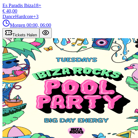
Es Paradis Ibiza
18
+
€ 40,00
Dance
Hardcore
+
3
Morgen
00:00, 06:00
Tickets Halen