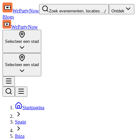
WePartyNow
Zoek evenementen, locaties…
/
Ontdek
Blogs
WePartyNow
Selecteer een stad
Selecteer een stad
Startpagina
Spain
Ibiza