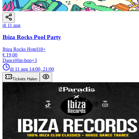
di 11 aug
Ibiza Rocks Pool Party
Ibiza Rocks Hotel
18
+
€ 19,00
Dance
Hip-hop
+
3
di 11 aug
14:00, 21:00
Tickets Halen