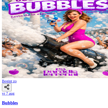
Begint zo
vr 7 aug
Bubbles