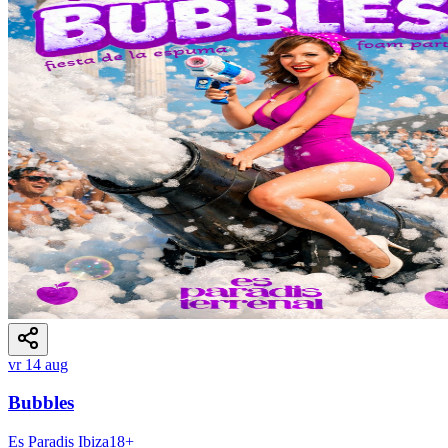
vr 14 aug
Bubbles
Es Paradis Ibiza
18
+