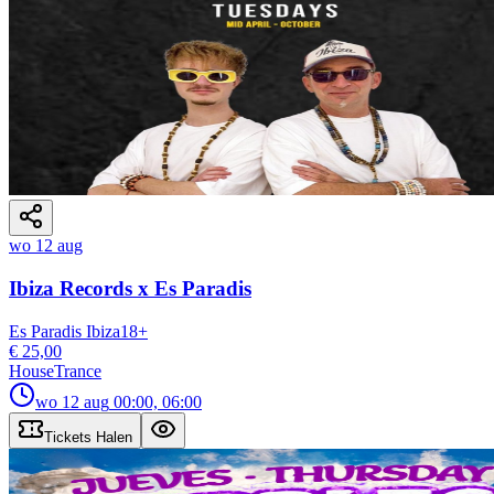
wo 12 aug
Ibiza Records x Es Paradis
Es Paradis Ibiza
18
+
€ 25,00
House
Trance
wo 12 aug
00:00, 06:00
Tickets Halen