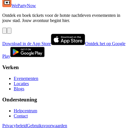
WePartyNow
Ontdek en boek tickets voor de hotste nachtleven evenementen in
jouw stad. Jouw avontuur begint hier.
Download in de App Store
Ontdek het op Google
Play
Verken
Evenementen
Locaties
Blogs
Ondersteuning
Helpcentrum
Contact
Privacybeleid
Gebruiksvoorwaarden