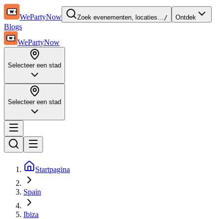
WePartyNow
Zoek evenementen, locaties…
/
Ontdek
Blogs
WePartyNow
Selecteer een stad
Selecteer een stad
Startpagina
Spain
Ibiza