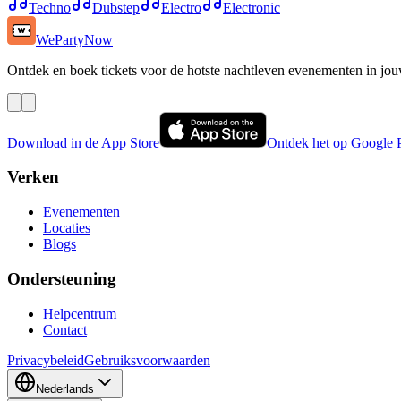
Techno
Dubstep
Electro
Electronic
WePartyNow
Ontdek en boek tickets voor de hotste nachtleven evenementen in jou
Download in de App Store
Ontdek het op Google 
Verken
Evenementen
Locaties
Blogs
Ondersteuning
Helpcentrum
Contact
Privacybeleid
Gebruiksvoorwaarden
Nederlands