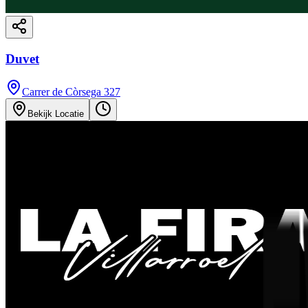
Duvet
Carrer de Còrsega 327
Bekijk Locatie