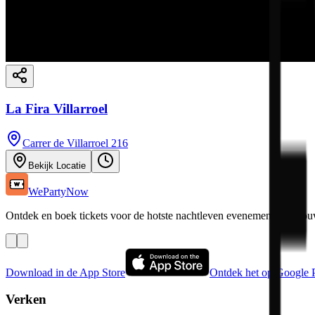
La Fira Villarroel
Carrer de Villarroel 216
Bekijk Locatie
WePartyNow
Ontdek en boek tickets voor de hotste nachtleven evenementen in jou
Download in de App Store
Ontdek het op Google 
Verken