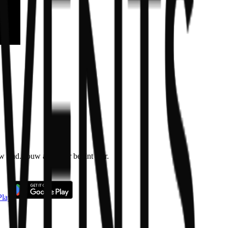
w stad. Jouw avontuur begint hier.
Play