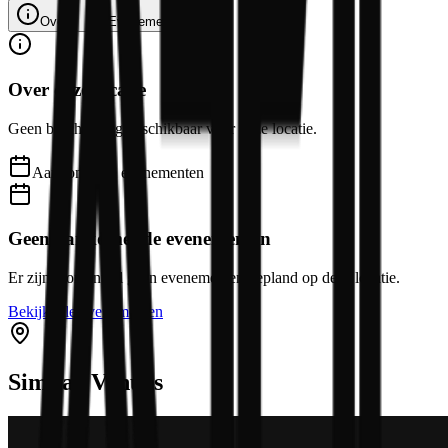
Over
Evenementen
Over deze locatie
Geen beschrijving beschikbaar voor deze locatie.
Aankomende evenementen
Geen aankomende evenementen
Er zijn momenteel geen evenementen gepland op deze locatie.
Bekijk alle evenementen
Similar Venues