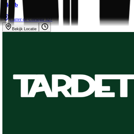
Dklub
Carrer de Còrsega 327
Bekijk Locatie