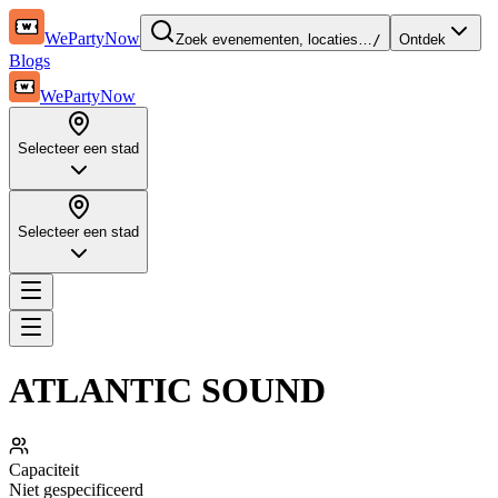
WePartyNow
Zoek evenementen, locaties…
/
Ontdek
Blogs
WePartyNow
Selecteer een stad
Selecteer een stad
ATLANTIC SOUND
Capaciteit
Niet gespecificeerd