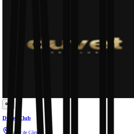
Duvet Club
Carrer de Còrsega 327