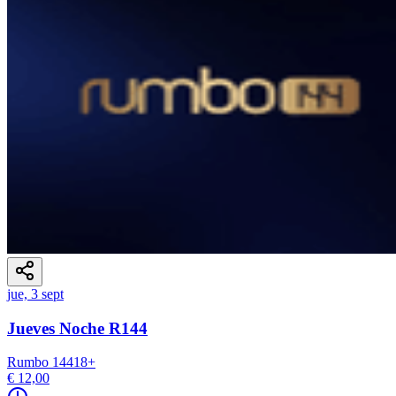
jue, 3 sept
Jueves Noche R144
Rumbo 144
18
+
€ 12,00