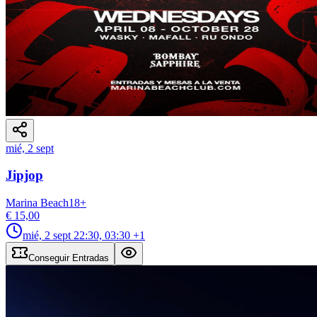
mié, 2 sept
Jipjop
Marina Beach
18
+
€ 15,00
mié, 2 sept
22:30, 03:30
+1
Conseguir Entradas