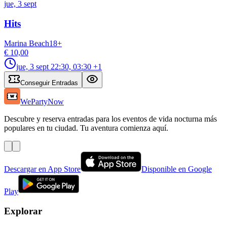
jue, 3 sept
Hits
Marina Beach
18
+
€ 10,00
jue, 3 sept
22:30, 03:30
+1
Conseguir Entradas
WePartyNow
Descubre y reserva entradas para los eventos de vida nocturna más
populares en tu ciudad. Tu aventura comienza aquí.
Descargar en App Store
Disponible en Google
Play
Explorar