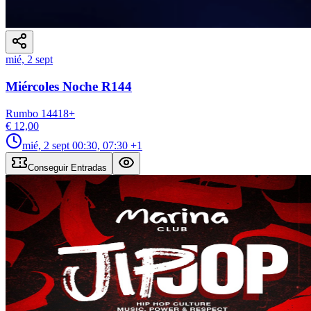
mié, 2 sept
Miércoles Noche R144
Rumbo 144
18
+
€ 12,00
mié, 2 sept
00:30, 07:30
+1
Conseguir Entradas