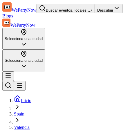
WePartyNow
Buscar eventos, locales…
/
Descubrir
Blogs
WePartyNow
Selecciona una ciudad
Selecciona una ciudad
Inicio
Spain
Valencia