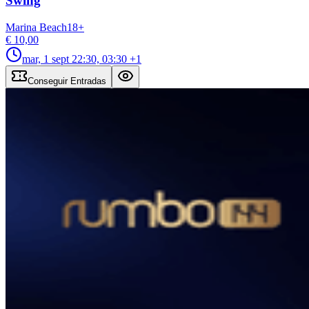
Swing
Marina Beach
18
+
€ 10,00
mar, 1 sept
22:30, 03:30
+1
Conseguir Entradas