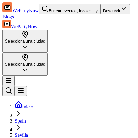
WePartyNow
Buscar eventos, locales…
/
Descubrir
Blogs
WePartyNow
Selecciona una ciudad
Selecciona una ciudad
Inicio
Spain
Sevilla