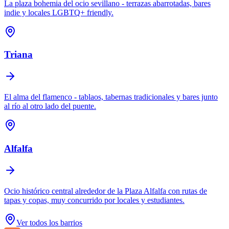
La plaza bohemia del ocio sevillano - terrazas abarrotadas, bares
indie y locales LGBTQ+ friendly.
Triana
El alma del flamenco - tablaos, tabernas tradicionales y bares junto
al río al otro lado del puente.
Alfalfa
Ocio histórico central alrededor de la Plaza Alfalfa con rutas de
tapas y copas, muy concurrido por locales y estudiantes.
Ver todos los barrios