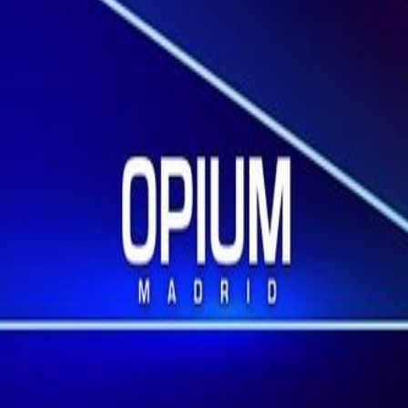
en Madrid