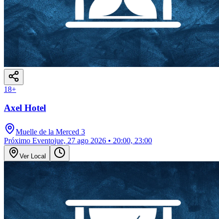
18
+
Axel Hotel
Muelle de la Merced 3
Próximo Evento
jue, 27 ago 2026 • 20:00, 23:00
Ver Local