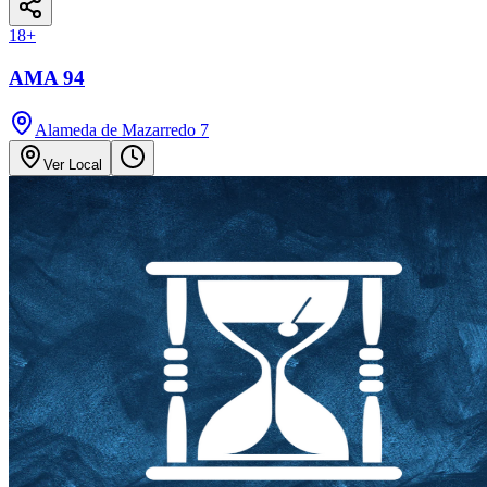
18
+
AMA 94
Alameda de Mazarredo 7
Ver Local