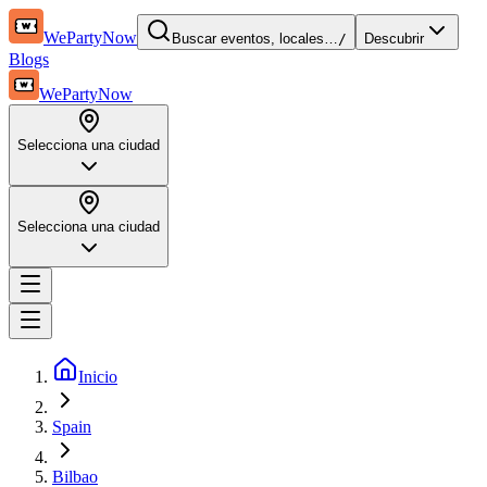
WePartyNow
Buscar eventos, locales…
/
Descubrir
Blogs
WePartyNow
Selecciona una ciudad
Selecciona una ciudad
Inicio
Spain
Bilbao