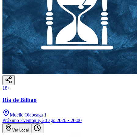
18
+
Ria de Bilbao
Muelle Olabeaga 1
Próximo Evento
jue, 20 ago 2026 • 20:00
Ver Local