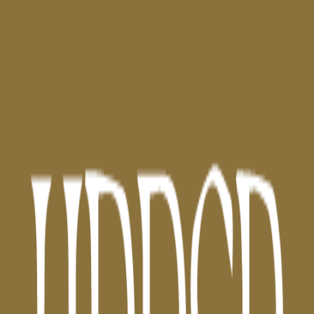
Duvet Club
Carrer de Còrsega 327