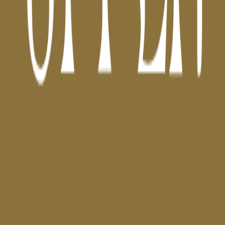
Dklub
Carrer de Còrsega 327
Ver Local